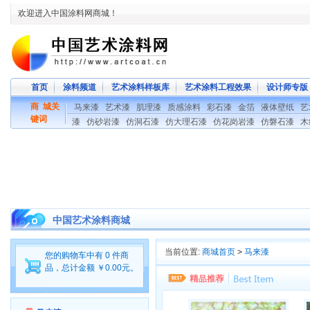
欢迎进入中国涂料网商城！
首页
涂料频道
艺术涂料样板库
艺术涂料工程效果
设计师专版
商 城关
马来漆
艺术漆
肌理漆
质感涂料
彩石漆
金箔
液体壁纸
艺
键词
漆
仿砂岩漆
仿洞石漆
仿大理石漆
仿花岗岩漆
仿磐石漆
木
中国艺术涂料商城
当前位置:
商城首页
>
马来漆
您的购物车中有 0 件商
品，总计金额 ￥0.00元。