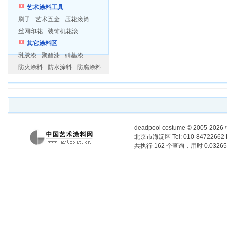
艺术涂料工具
刷子
艺术五金
压花滚筒
丝网印花
装饰机花滚
其它涂料区
乳胶漆
聚酯漆
硝基漆
防火涂料
防水涂料
防腐涂料
deadpool costume
© 2005-2
北京市海淀区 Tel: 010-84722662 F
共执行 162 个查询，用时 0.03265