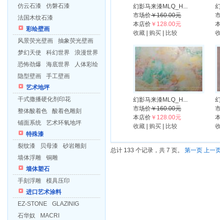
仿云石漆
仿磐石漆
幻影马来漆MLQ_H...
幻
市场价
￥160.00元
法国木纹石漆
本店价
￥128.00元
彩绘壁画
收藏
|
购买
|
比较
风景荧光壁画
抽象荧光壁画
梦幻天使
科幻世界
浪漫世界
恐怖劲爆
海底世界
人体彩绘
隐型壁画
手工壁画
艺术地坪
干式撒播硬化剂印花
幻影马来漆MLQ_H...
幻
市场价
￥160.00元
整体酸着色
酸着色雕刻
本店价
￥128.00元
铺面系统
艺术环氧地坪
收藏
|
购买
|
比较
特殊漆
裂纹漆
贝母漆
砂岩雕刻
总计 133 个记录，共 7 页。
第一页
上一
墙体浮雕
铜雕
墙体塑石
手刻浮雕
模具压印
进口艺术涂料
EZ-STONE
GLAZINIG
石华奴
MACRI