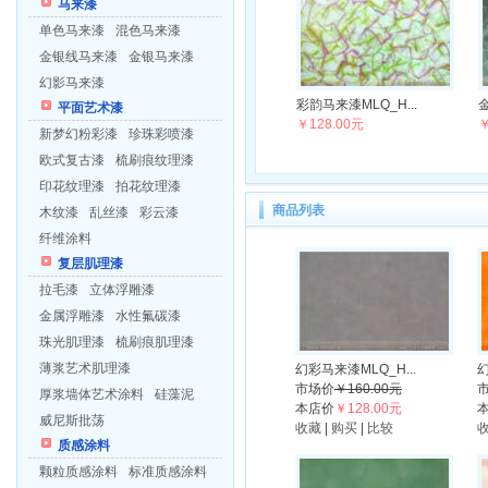
马来漆
单色马来漆
混色马来漆
金银线马来漆
金银马来漆
幻影马来漆
彩韵马来漆MLQ_H...
金
平面艺术漆
￥128.00元
￥
新梦幻粉彩漆
珍珠彩喷漆
欧式复古漆
梳刷痕纹理漆
印花纹理漆
拍花纹理漆
商品列表
木纹漆
乱丝漆
彩云漆
纤维涂料
复层肌理漆
拉毛漆
立体浮雕漆
金属浮雕漆
水性氟碳漆
珠光肌理漆
梳刷痕肌理漆
薄浆艺术肌理漆
幻彩马来漆MLQ_H...
幻
市场价
￥160.00元
厚浆墙体艺术涂料
硅藻泥
本店价
￥128.00元
威尼斯批荡
收藏
|
购买
|
比较
质感涂料
颗粒质感涂料
标准质感涂料