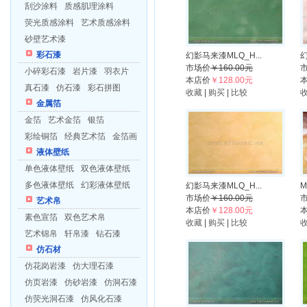
刮沙涂料
质感肌理涂料
荧光质感涂料
艺术质感涂料
砂壁艺术漆
彩石漆
幻影马来漆MLQ_H...
幻
市场价
￥160.00元
小碎彩石漆
岩片漆
羽衣片
本店价
￥128.00元
真石漆
仿石漆
彩石拼图
收藏
|
购买
|
比较
金属箔
金箔
艺术金箔
银箔
彩绘铜箔
经典艺术箔
金箔画
液体壁纸
单色液体壁纸
双色液体壁纸
多色液体壁纸
幻彩液体壁纸
幻影马来漆MLQ_H...
M
市场价
￥160.00元
艺术帛
本店价
￥128.00元
素色宣箔
双色艺术帛
收藏
|
购买
|
比较
艺术锦帛
轩帛漆
钻石漆
仿石材
仿花岗岩漆
仿大理石漆
仿页岩漆
仿砂岩漆
仿洞石漆
仿荧光洞石漆
仿风化石漆