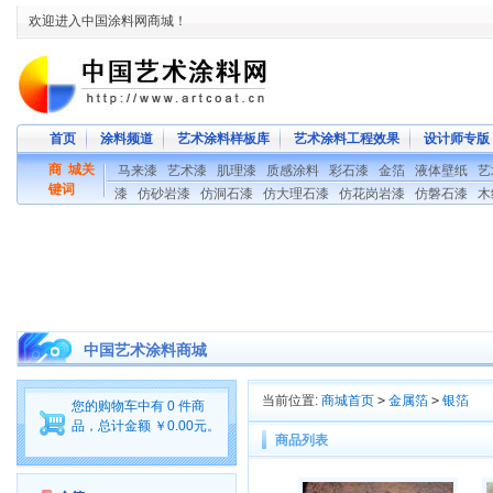
欢迎进入中国涂料网商城！
首页
涂料频道
艺术涂料样板库
艺术涂料工程效果
设计师专版
商 城关
马来漆
艺术漆
肌理漆
质感涂料
彩石漆
金箔
液体壁纸
艺
键词
漆
仿砂岩漆
仿洞石漆
仿大理石漆
仿花岗岩漆
仿磐石漆
木
中国艺术涂料商城
当前位置:
商城首页
>
金属箔
>
银箔
您的购物车中有 0 件商
品，总计金额 ￥0.00元。
商品列表