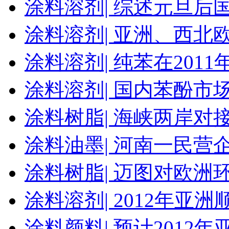
涂料溶剂|
综述元旦后
涂料溶剂|
亚洲、西北
涂料溶剂|
纯苯在201
涂料溶剂|
国内苯酚市
涂料树脂|
海峡两岸对接
涂料油墨|
河南一民营
涂料树脂|
迈图对欧洲
涂料溶剂|
2012年亚
涂料颜料|
预计2012