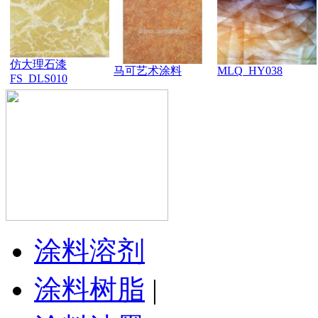
仿大理石漆
马可艺术涂料
MLQ_HY038
FS_DLS010
涂料溶剂
涂料树脂
|