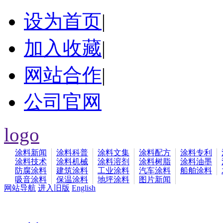
设为首页
|
加入收藏
|
网站合作
|
公司官网
logo
涂料新闻
涂料科普
涂料文集
涂料配方
涂料专利
涂料技术
涂料机械
涂料溶剂
涂料树脂
涂料油墨
防腐涂料
建筑涂料
工业涂料
汽车涂料
船舶涂料
吸音涂料
保温涂料
地坪涂料
图片新闻
网站导航
进入旧版
English