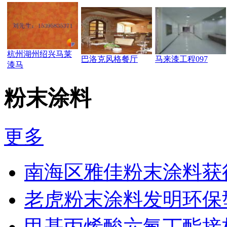
杭州湖州绍兴马莱
巴洛克风格餐厅
马来漆工程097
漆马
粉末涂料
更多
南海区雅佳粉末涂料获
老虎粉末涂料发明环保
甲基丙烯酸六氟丁酯接