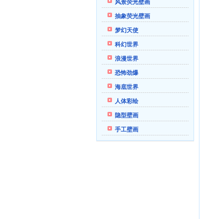
风景荧光壁画
抽象荧光壁画
梦幻天使
科幻世界
浪漫世界
恐怖劲爆
海底世界
人体彩绘
隐型壁画
手工壁画