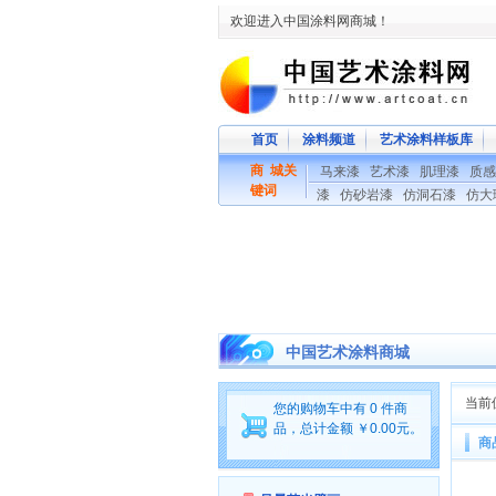
欢迎进入中国涂料网商城！
首页
涂料频道
艺术涂料样板库
商 城关
马来漆
艺术漆
肌理漆
质感
键词
漆
仿砂岩漆
仿洞石漆
仿大
中国艺术涂料商城
当前
您的购物车中有 0 件商
品，总计金额 ￥0.00元。
商