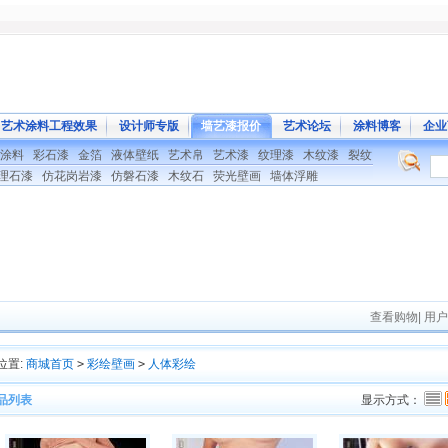
艺术涂料工程效果
设计师专版
墙艺漆报价
艺术论坛
涂料博客
企业
涂料
彩石漆
金箔
液体壁纸
艺术帛
艺术漆
纹理漆
木纹漆
裂纹
理石漆
仿花岗岩漆
仿磐石漆
木纹石
荧光壁画
墙体浮雕
查看购物
|
用户
位置:
商城首页
>
彩绘壁画
>
人体彩绘
品列表
显示方式：