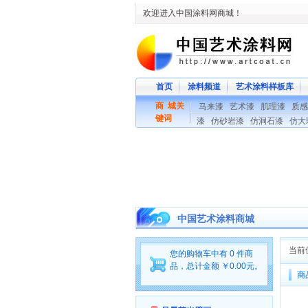
欢迎进入中国涂料网商城！
首页
涂料频道
艺术涂料样板库
商 城关
马来漆
艺术漆
肌理漆
质感
键词
漆
仿砂岩漆
仿洞石漆
仿大
中国艺术涂料商城
当前
您的购物车中有 0 件商
品，总计金额 ￥0.00元。
商