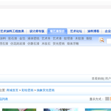
艺术涂料工程效果
设计师专版
墙艺漆报价
艺术论坛
涂料博客
企业
涂料
彩石漆
金箔
液体壁纸
艺术帛
艺术漆
纹理漆
木纹漆
裂纹
理石漆
仿花岗岩漆
仿磐石漆
木纹石
荧光壁画
墙体浮雕
查看购物
|
用户
位置:
商城首页
>
彩绘壁画
>
抽象荧光壁画
品列表
显示方式：