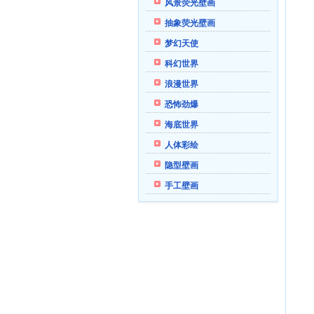
风景荧光壁画
抽象荧光壁画
梦幻天使
科幻世界
浪漫世界
恐怖劲爆
海底世界
人体彩绘
隐型壁画
手工壁画