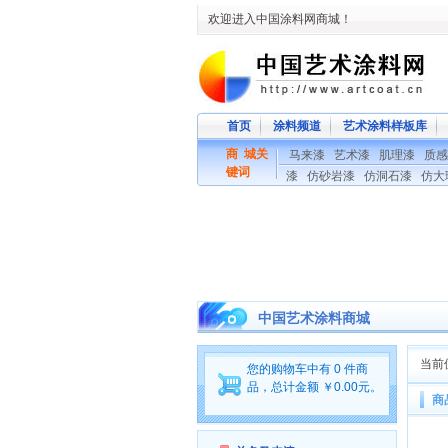
欢迎进入中国涂料网商城！
首页
涂料频道
艺术涂料样板库
商 城关
马来漆
艺术漆
肌理漆
质感
键词
漆
仿砂岩漆
仿洞石漆
仿大
中国艺术涂料商城
当前
您的购物车中有 0 件商
品，总计金额 ￥0.00元。
商