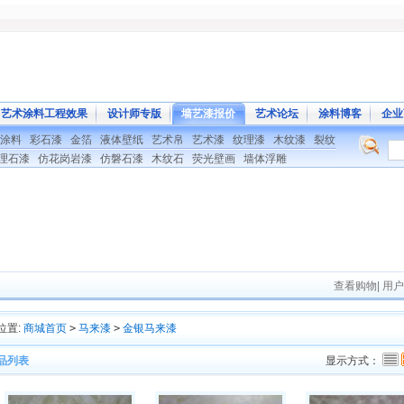
艺术涂料工程效果
设计师专版
墙艺漆报价
艺术论坛
涂料博客
企业
涂料
彩石漆
金箔
液体壁纸
艺术帛
艺术漆
纹理漆
木纹漆
裂纹
理石漆
仿花岗岩漆
仿磐石漆
木纹石
荧光壁画
墙体浮雕
查看购物
|
用户
位置:
商城首页
>
马来漆
>
金银马来漆
品列表
显示方式：