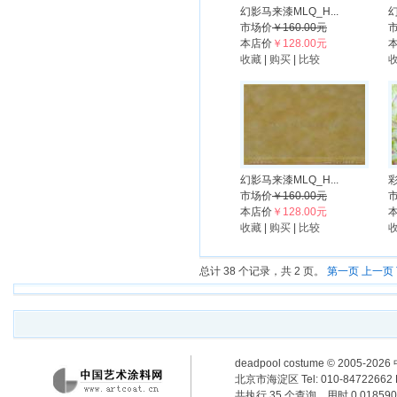
幻影马来漆MLQ_H...
幻
市场价
￥160.00元
本店价
￥128.00元
收藏
|
购买
|
比较
幻影马来漆MLQ_H...
彩
市场价
￥160.00元
本店价
￥128.00元
收藏
|
购买
|
比较
总计 38 个记录，共 2 页。
第一页
上一页
deadpool costume
© 2005-2
北京市海淀区 Tel: 010-84722662 F
共执行 35 个查询，用时 0.018590