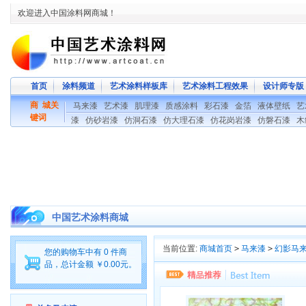
欢迎进入中国涂料网商城！
首页
涂料频道
艺术涂料样板库
艺术涂料工程效果
设计师专版
商 城关
马来漆
艺术漆
肌理漆
质感涂料
彩石漆
金箔
液体壁纸
艺
键词
漆
仿砂岩漆
仿洞石漆
仿大理石漆
仿花岗岩漆
仿磐石漆
木
中国艺术涂料商城
当前位置:
商城首页
>
马来漆
>
幻影马
您的购物车中有 0 件商
品，总计金额 ￥0.00元。