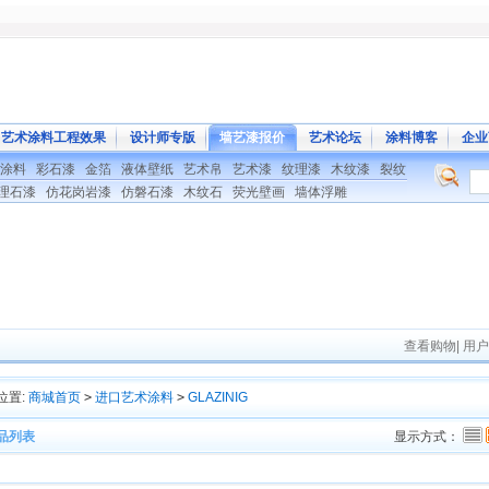
艺术涂料工程效果
设计师专版
墙艺漆报价
艺术论坛
涂料博客
企业
涂料
彩石漆
金箔
液体壁纸
艺术帛
艺术漆
纹理漆
木纹漆
裂纹
理石漆
仿花岗岩漆
仿磐石漆
木纹石
荧光壁画
墙体浮雕
查看购物
|
用户
位置:
商城首页
>
进口艺术涂料
>
GLAZINIG
品列表
显示方式：