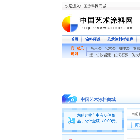
欢迎进入中国涂料网商城！
首页
涂料频道
艺术涂料样板库
商 城关
马来漆
艺术漆
肌理漆
质感
键词
漆
仿砂岩漆
仿洞石漆
仿大
中国艺术涂料商城
当前
您的购物车中有 0 件商
品，总计金额 ￥0.00元。
商