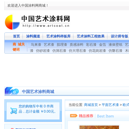
欢迎进入中国涂料网商城！
首页
涂料频道
艺术涂料样板库
艺术涂料工程效果
设计师专版
商 城关
马来漆
艺术漆
肌理漆
质感涂料
彩石漆
金箔
液体壁纸
艺
键词
漆
仿砂岩漆
仿洞石漆
仿大理石漆
仿花岗岩漆
仿磐石漆
木
中国艺术涂料商城
当前位置:
商城首页
>
平面艺术漆
>
欧
您的购物车中有 0 件商
品，总计金额 ￥0.00元。