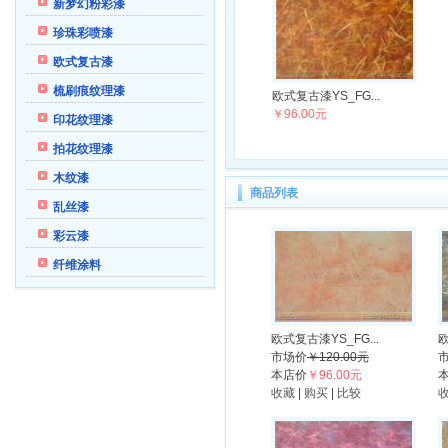
新梦幻粉彩漆
珍珠彩喷漆
欧式复古漆
梳刷痕纹理漆
欧式复古漆YS_FG...
￥96.00元
印花纹理漆
拍花纹理漆
木纹漆
商品列表
乱丝漆
彩云漆
纤维涂料
欧式复古漆YS_FG...
欧
市场价
￥120.00元
本店价
￥96.00元
收藏
|
购买
|
比较