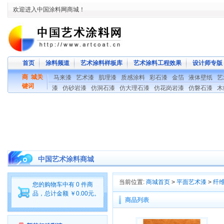
欢迎进入中国涂料网商城！
首页
涂料频道
艺术涂料样板库
艺术涂料工程效果
设计师专版
商 城关
马来漆
艺术漆
肌理漆
质感涂料
彩石漆
金箔
液体壁纸
艺
键词
漆
仿砂岩漆
仿洞石漆
仿大理石漆
仿花岗岩漆
仿磐石漆
木
中国艺术涂料商城
当前位置:
商城首页
>
平面艺术漆
>
纤
您的购物车中有 0 件商
品，总计金额 ￥0.00元。
商品列表