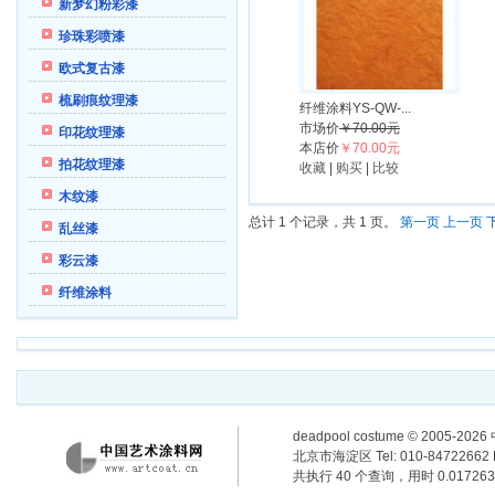
新梦幻粉彩漆
珍珠彩喷漆
欧式复古漆
梳刷痕纹理漆
纤维涂料YS-QW-...
市场价
￥70.00元
印花纹理漆
本店价
￥70.00元
拍花纹理漆
收藏
|
购买
|
比较
木纹漆
总计 1 个记录，共 1 页。
第一页
上一页
乱丝漆
彩云漆
纤维涂料
deadpool costume
© 2005-2
北京市海淀区 Tel: 010-84722662 F
共执行 40 个查询，用时 0.017263