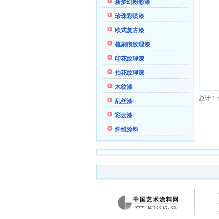
新梦幻粉彩漆
珍珠彩喷漆
欧式复古漆
梳刷痕纹理漆
印花纹理漆
拍花纹理漆
木纹漆
总计 1
乱丝漆
彩云漆
纤维涂料