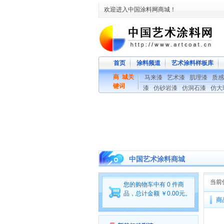
欢迎进入中国涂料网商城！
首页
涂料频道
艺术涂料样板库
商 城关
马来漆
艺术漆
肌理漆
质感
键词
漆
仿砂岩漆
仿洞石漆
仿大
中国艺术涂料商城
当前
您的购物车中有 0 件商
品，总计金额 ￥0.00元。
商