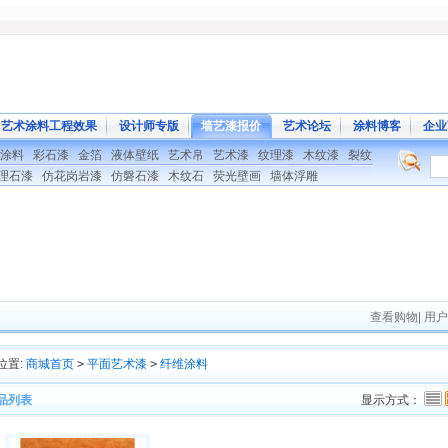
艺术涂料工程效果
设计师专版
墙艺漆报价
艺术论坛
涂料博客
企业
涂料
彩石漆
金箔
液体壁纸
艺术帛
艺术漆
纹理漆
木纹漆
裂纹
理石漆
仿花岗岩漆
仿磐石漆
木纹石
荧光壁画
墙体浮雕
查看购物
|
用户
位置:
商城首页
>
平面艺术漆
>
纤维涂料
品列表
显示方式：