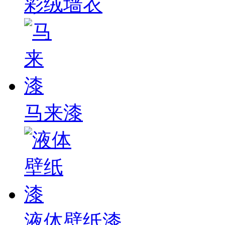
彩绒墙衣
马来漆
液体壁纸漆