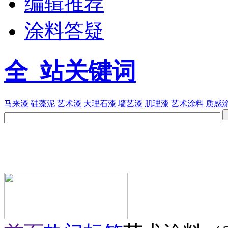
编辑推荐
涂料答疑
全 站关键词
马来漆
硅藻泥
艺术漆
大理石漆
墙艺漆
肌理漆
艺术涂料
质感