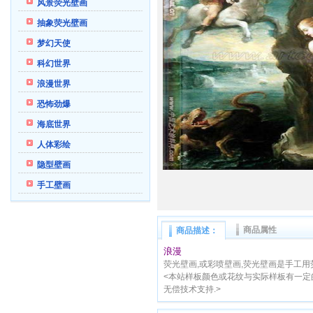
风景荧光壁画
抽象荧光壁画
梦幻天使
科幻世界
浪漫世界
恐怖劲爆
海底世界
人体彩绘
隐型壁画
手工壁画
商品属性
商品描述：
浪漫
荧光壁画,或彩喷壁画,荧光壁画是手工用
<本站样板颜色或花纹与实际样板有一定
无偿技术支持.>