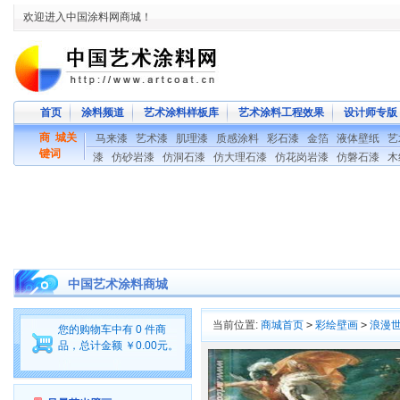
欢迎进入中国涂料网商城！
首页
涂料频道
艺术涂料样板库
艺术涂料工程效果
设计师专版
商 城关
马来漆
艺术漆
肌理漆
质感涂料
彩石漆
金箔
液体壁纸
艺
键词
漆
仿砂岩漆
仿洞石漆
仿大理石漆
仿花岗岩漆
仿磐石漆
木
中国艺术涂料商城
当前位置:
商城首页
>
彩绘壁画
>
浪漫
您的购物车中有 0 件商
品，总计金额 ￥0.00元。