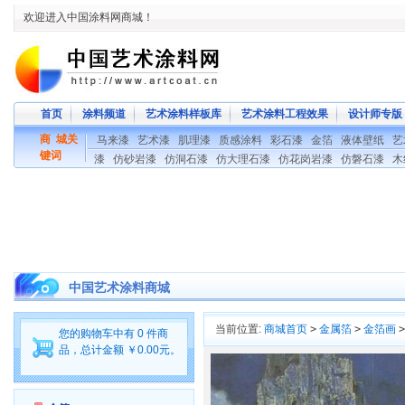
欢迎进入中国涂料网商城！
首页
涂料频道
艺术涂料样板库
艺术涂料工程效果
设计师专版
商 城关
马来漆
艺术漆
肌理漆
质感涂料
彩石漆
金箔
液体壁纸
艺
键词
漆
仿砂岩漆
仿洞石漆
仿大理石漆
仿花岗岩漆
仿磐石漆
木
中国艺术涂料商城
当前位置:
商城首页
>
金属箔
>
金箔画
>
您的购物车中有 0 件商
品，总计金额 ￥0.00元。