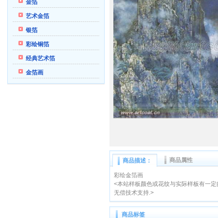
金箔
艺术金箔
银箔
彩绘铜箔
经典艺术箔
金箔画
商品属性
商品描述：
彩绘金箔画
<本站样板颜色或花纹与实际样板有一定
无偿技术支持.>
商品标签