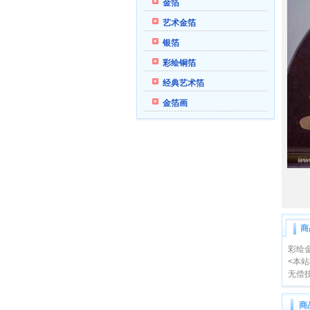
金箔
艺术金箔
银箔
彩绘铜箔
经典艺术箔
金箔画
商
彩绘
<本
无偿技
商