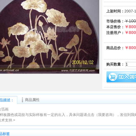
上架时间：
2007-
￥100
市场价格：
￥800
本店售价：
￥800
注册用户：
￥800
商品总价：
购买数量：
商品属性
品描述：
金箔画
站样板颜色或花纹与实际样板有一定的出入，具体问题请点击（我要咨询），发信到我
术支持.>
品标签