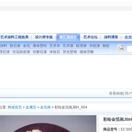
艺术涂料工程效果
设计师专版
墙艺漆报价
艺术论坛
涂料博客
企业
涂料
彩石漆
金箔
液体壁纸
艺术帛
艺术漆
纹理漆
木纹漆
裂纹
理石漆
仿花岗岩漆
仿磐石漆
木纹石
荧光壁画
墙体浮雕
查看购物
|
用户
位置:
商城首页
>
金属箔
>
金箔画
>
彩绘金箔画JBH_004
彩绘金箔画JBH_
商品货号：
ECS00