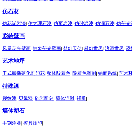
仿石材
仿花岗岩漆
|
仿大理石漆
|
仿页岩漆
|
仿砂岩漆
|
仿洞石漆
|
仿荧光
彩绘壁画
风景荧光壁画
|
抽象荧光壁画
|
梦幻天使
|
科幻世界
|
浪漫世界
|
恐
艺术地坪
干式撒播硬化剂印花
|
整体酸着色
|
酸着色雕刻
|
铺面系统
|
艺术
特殊漆
裂纹漆
|
贝母漆
|
砂岩雕刻
|
墙体浮雕
|
铜雕
|
墙体塑石
手刻浮雕
|
模具压印
|