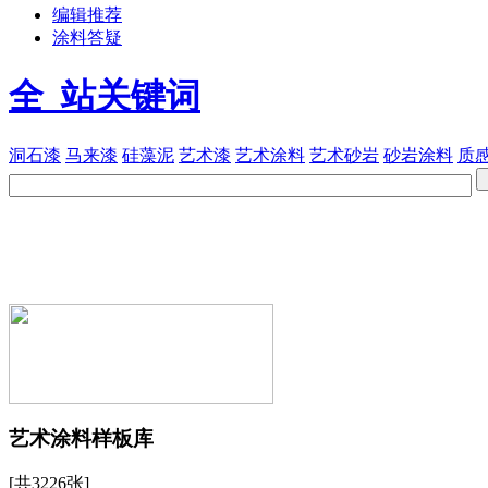
编辑推荐
涂料答疑
全 站关键词
洞石漆
马来漆
硅藻泥
艺术漆
艺术涂料
艺术砂岩
砂岩涂料
质
艺术涂料样板库
[共
3226
张]