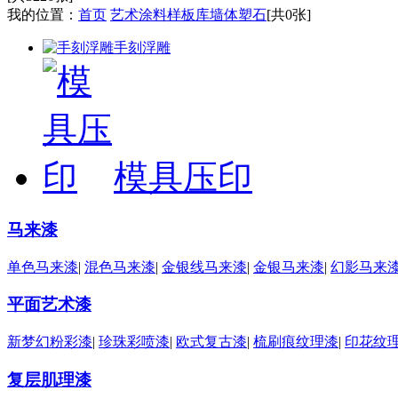
我的位置：
首页
艺术涂料样板库
墙体塑石
[共
0
张]
手刻浮雕
模具压印
马来漆
单色马来漆
|
混色马来漆
|
金银线马来漆
|
金银马来漆
|
幻影马来
平面艺术漆
新梦幻粉彩漆
|
珍珠彩喷漆
|
欧式复古漆
|
梳刷痕纹理漆
|
印花纹
复层肌理漆