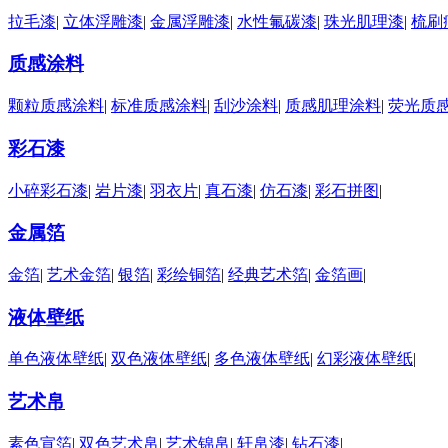
拉毛漆
|
立体浮雕漆
|
金属浮雕漆
|
水性氟碳漆
|
珠光肌理漆
|
梳刷
质感涂料
颗粒质感涂料
|
标准质感涂料
|
刮沙涂料
|
质感肌理涂料
|
荧光质
彩石漆
小碎彩石漆
|
岩片漆
|
羽衣片
|
真石漆
|
仿石漆
|
彩石拼图
|
金属箔
金箔
|
艺术金箔
|
银箔
|
彩绘铜箔
|
经典艺术箔
|
金箔画
|
液体壁纸
单色液体壁纸
|
双色液体壁纸
|
多色液体壁纸
|
幻彩液体壁纸
|
艺术帛
素色宣箔
|
双色艺术帛
|
艺术锦帛
|
轩帛漆
|
钻石漆
|