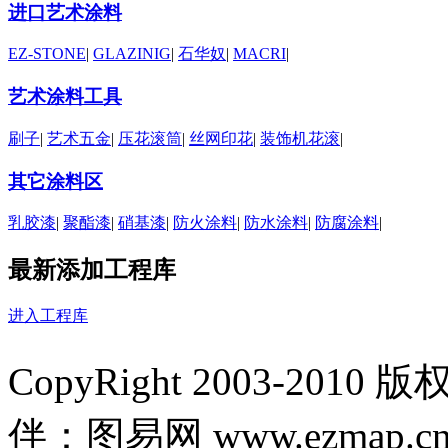
进口艺术涂料
EZ-STONE
|
GLAZINIG
|
石华奴
|
MACRI
|
艺术涂料工具
刷子
|
艺术五金
|
压花滚筒
|
丝网印花
|
装饰机花滚
|
其它涂料区
乳胶漆
|
聚酯漆
|
硝基漆
|
防火涂料
|
防水涂料
|
防腐涂料
|
最新添加工程库
进入工程库
CopyRight 2003-2
伴：图易网 www.ezmap.c