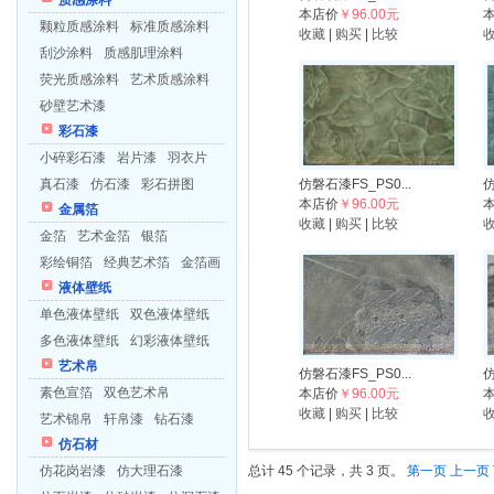
质感涂料
本店价
￥96.00元
颗粒质感涂料
标准质感涂料
收藏
|
购买
|
比较
刮沙涂料
质感肌理涂料
荧光质感涂料
艺术质感涂料
砂壁艺术漆
彩石漆
小碎彩石漆
岩片漆
羽衣片
真石漆
仿石漆
彩石拼图
仿磐石漆FS_PS0...
仿
本店价
￥96.00元
金属箔
收藏
|
购买
|
比较
金箔
艺术金箔
银箔
彩绘铜箔
经典艺术箔
金箔画
液体壁纸
单色液体壁纸
双色液体壁纸
多色液体壁纸
幻彩液体壁纸
艺术帛
仿磐石漆FS_PS0...
仿
素色宣箔
双色艺术帛
本店价
￥96.00元
收藏
|
购买
|
比较
艺术锦帛
轩帛漆
钻石漆
仿石材
仿花岗岩漆
仿大理石漆
总计 45 个记录，共 3 页。
第一页
上一页