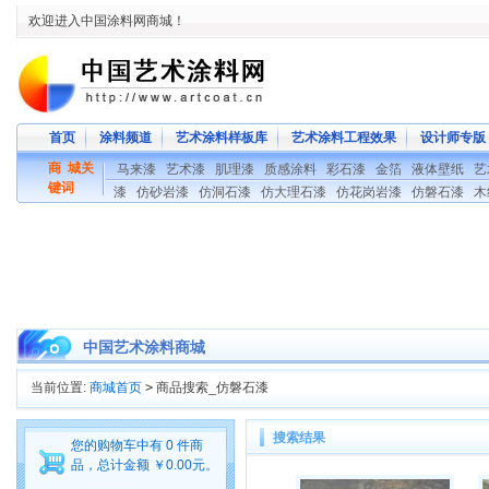
欢迎进入中国涂料网商城！
首页
涂料频道
艺术涂料样板库
艺术涂料工程效果
设计师专版
商 城关
马来漆
艺术漆
肌理漆
质感涂料
彩石漆
金箔
液体壁纸
艺
键词
漆
仿砂岩漆
仿洞石漆
仿大理石漆
仿花岗岩漆
仿磐石漆
木
中国艺术涂料商城
当前位置:
商城首页
>
商品搜索_仿磐石漆
搜索结果
您的购物车中有 0 件商
品，总计金额 ￥0.00元。