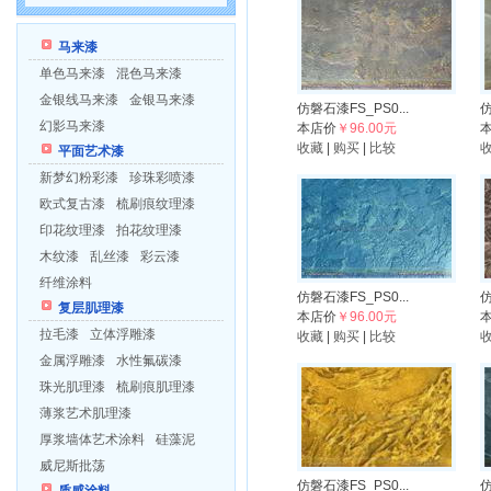
马来漆
单色马来漆
混色马来漆
金银线马来漆
金银马来漆
仿磐石漆FS_PS0...
仿
幻影马来漆
本店价
￥96.00元
收藏
|
购买
|
比较
平面艺术漆
新梦幻粉彩漆
珍珠彩喷漆
欧式复古漆
梳刷痕纹理漆
印花纹理漆
拍花纹理漆
木纹漆
乱丝漆
彩云漆
纤维涂料
仿磐石漆FS_PS0...
仿
复层肌理漆
本店价
￥96.00元
拉毛漆
立体浮雕漆
收藏
|
购买
|
比较
金属浮雕漆
水性氟碳漆
珠光肌理漆
梳刷痕肌理漆
薄浆艺术肌理漆
厚浆墙体艺术涂料
硅藻泥
威尼斯批荡
仿磐石漆FS_PS0...
仿