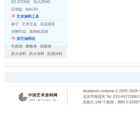
EZ-STONE
GLAZINIG
石华奴
MACRI
艺术涂料工具
刷子
艺术五金
压花滚筒
丝网印花
装饰机花滚
其它涂料区
乳胶漆
聚酯漆
硝基漆
防火涂料
防水涂料
防腐涂料
deadpool costume
© 2005-2
北京市海淀区 Tel: 010-84722662 F
共执行 149 个查询，用时 0.03367