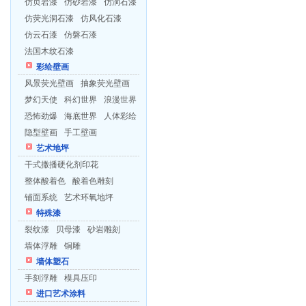
仿页岩漆
仿砂岩漆
仿洞石漆
仿荧光洞石漆
仿风化石漆
仿云石漆
仿磐石漆
法国木纹石漆
彩绘壁画
风景荧光壁画
抽象荧光壁画
梦幻天使
科幻世界
浪漫世界
恐怖劲爆
海底世界
人体彩绘
隐型壁画
手工壁画
艺术地坪
干式撒播硬化剂印花
整体酸着色
酸着色雕刻
铺面系统
艺术环氧地坪
特殊漆
裂纹漆
贝母漆
砂岩雕刻
墙体浮雕
铜雕
墙体塑石
手刻浮雕
模具压印
进口艺术涂料